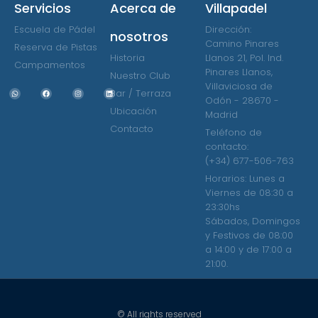
Servicios
Acerca de
Villapadel
Escuela de Pádel
Dirección:
nosotros
Camino Pinares
Reserva de Pistas
Historia
Llanos 21, Pol. Ind.
Campamentos
Pinares Llanos,
Nuestro Club
Villaviciosa de
Bar / Terraza
Odón - 28670 -
Ubicación
Madrid
Contacto
Teléfono de
contacto:
(+34) 677-506-763
Horarios: Lunes a
Viernes de 08:30 a
23:30hs
Sábados, Domingos
y Festivos de 08:00
a 14:00 y de 17:00 a
21:00.
© All rights reserved