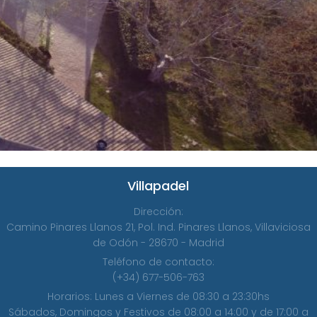
Villapadel
Dirección:
Camino Pinares Llanos 21, Pol. Ind. Pinares Llanos, Villaviciosa
de Odón - 28670 - Madrid
Teléfono de contacto:
(+34) 677-506-763
Horarios: Lunes a Viernes de 08:30 a 23:30hs
Sábados, Domingos y Festivos de 08:00 a 14:00 y de 17:00 a