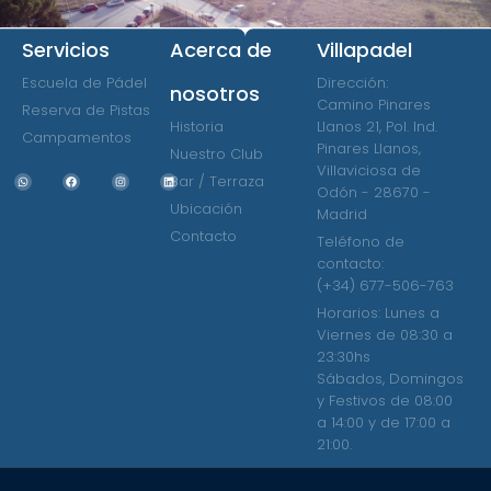
Servicios
Acerca de
Villapadel
Escuela de Pádel
Dirección:
nosotros
Camino Pinares
Reserva de Pistas
Historia
Llanos 21, Pol. Ind.
Campamentos
Pinares Llanos,
Nuestro Club
Villaviciosa de
Bar / Terraza
Odón - 28670 -
Ubicación
Madrid
Contacto
Teléfono de
contacto:
(+34) 677-506-763
Horarios: Lunes a
Viernes de 08:30 a
23:30hs
Sábados, Domingos
y Festivos de 08:00
a 14:00 y de 17:00 a
21:00.